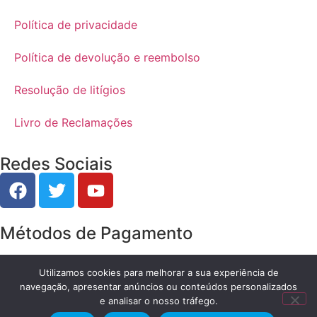
Política de privacidade
Política de devolução e reembolso
Resolução de litígios
Livro de Reclamações
Redes Sociais
Métodos de Pagamento
Renting e Financiamento Bancário
Utilizamos cookies para melhorar a sua experiência de
navegação, apresentar anúncios ou conteúdos personalizados
e analisar o nosso tráfego.