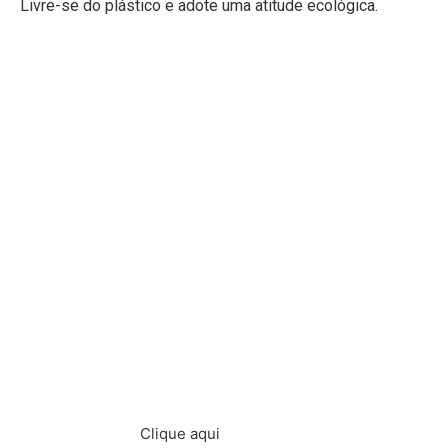
Livre-se do plástico e adote uma atitude ecológica.
Solicite hoje mesmo, uma
apresentação gratuita dos nossos
produtos
Clique aqui